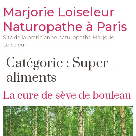
Marjorie Loiseleur
Naturopathe à Paris
Site de la praticienne naturopathe Marjorie
Loiseleur
Catégorie :
Super-
aliments
La cure de sève de bouleau