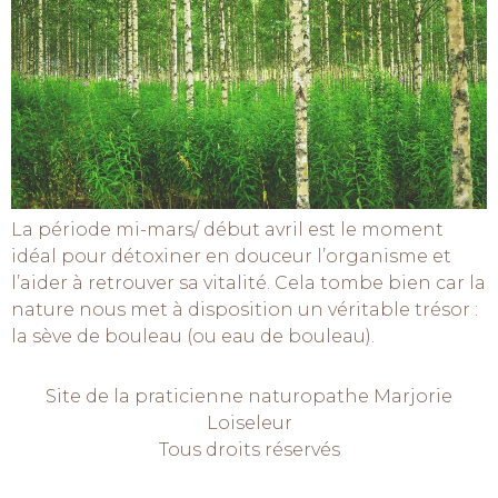
La période mi-mars/ début avril est le moment
idéal pour détoxiner en douceur l’organisme et
l’aider à retrouver sa vitalité. Cela tombe bien car la
nature nous met à disposition un véritable trésor :
la sève de bouleau (ou eau de bouleau).
Site de la praticienne naturopathe Marjorie
Loiseleur
Tous droits réservés