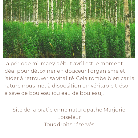
La période mi-mars/ début avril est le moment
idéal pour détoxiner en douceur l’organisme et
l’aider à retrouver sa vitalité. Cela tombe bien car la
nature nous met à disposition un véritable trésor :
la sève de bouleau (ou eau de bouleau).
Site de la praticienne naturopathe Marjorie
Loiseleur
Tous droits réservés