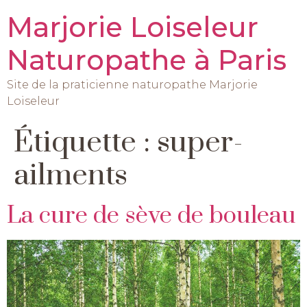
Marjorie Loiseleur
Naturopathe à Paris
Site de la praticienne naturopathe Marjorie
Loiseleur
Étiquette :
super-
ailments
La cure de sève de bouleau